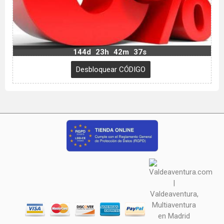
144d
23h
42m
36s