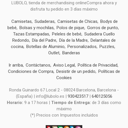
LUBOLO, tienda de merchandising onlineCompra ahora y
disfruta tu pedido en 3 días máximo
Camisetas
Sudaderas
Camisetas de Chicas
Bodys de
bebé
Bolsas y mochilas
Polos de pique
Gorros de punto
Tazas Estampadas
Peleles de bebé
Sudadera Cuello
Redondo
Día del Padre
Día de la Madre
Delantales de
cocina
Botellas de Aluminio
Personalizados
Puzzles
Outlet
Banderas
Ir arriba
Contáctanos
Aviso Legal
Política de Privacidad
Condiciones de Compra
Desistir de un pedido
Políticas de
Cookies
Ronda Guinardo 67 Local 2 - 08024 Barcelona, Barcelona -
(España) | info@lubolo.es |
930423517
|
640125056
Horario:
9 a 17 horas |
Tiempo de Entrega:
de 3 días como
máximo
(*) Precios con Impuestos incluidos