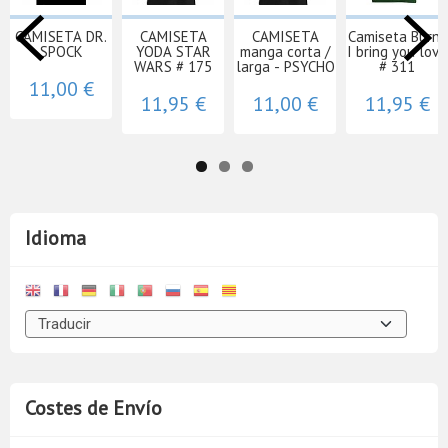
CAMISETA DR.
CAMISETA
CAMISETA
Camiseta Burns
SPOCK
YODA STAR
manga corta /
I bring you love
WARS # 175
larga - PSYCHO
# 311
11,00 €
11,95 €
11,00 €
11,95 €
Idioma
Costes de Envío