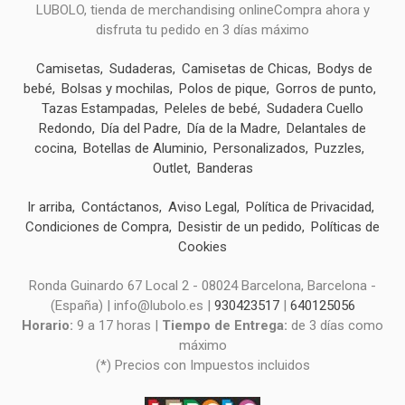
LUBOLO, tienda de merchandising onlineCompra ahora y
disfruta tu pedido en 3 días máximo
Camisetas
Sudaderas
Camisetas de Chicas
Bodys de
bebé
Bolsas y mochilas
Polos de pique
Gorros de punto
Tazas Estampadas
Peleles de bebé
Sudadera Cuello
Redondo
Día del Padre
Día de la Madre
Delantales de
cocina
Botellas de Aluminio
Personalizados
Puzzles
Outlet
Banderas
Ir arriba
Contáctanos
Aviso Legal
Política de Privacidad
Condiciones de Compra
Desistir de un pedido
Políticas de
Cookies
Ronda Guinardo 67 Local 2 - 08024 Barcelona, Barcelona -
(España) | info@lubolo.es |
930423517
|
640125056
Horario:
9 a 17 horas |
Tiempo de Entrega:
de 3 días como
máximo
(*) Precios con Impuestos incluidos