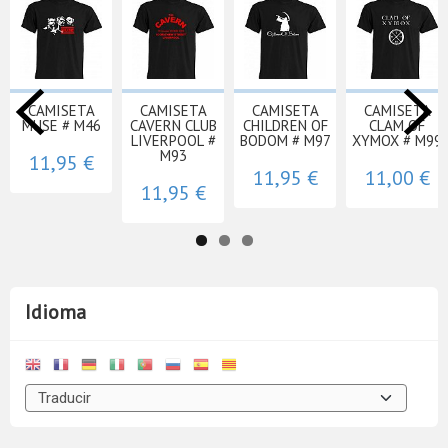
CAMISETA
CAMISETA
CAMISETA
CAMISETA
MUSE # M46
CAVERN CLUB
CHILDREN OF
CLAM OF
LIVERPOOL #
BODOM # M97
XYMOX # M99
M93
11,95 €
11,95 €
11,00 €
11,95 €
Idioma