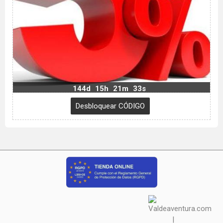
144d
15h
21m
32s