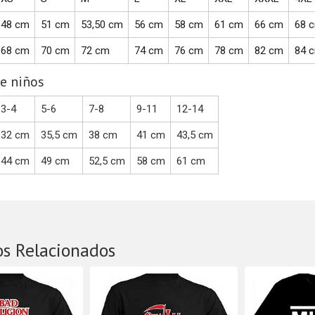
48 cm
51 cm
53,50 cm
56 cm
58 cm
61 cm
66 cm
68 
68 cm
70 cm
72 cm
74 cm
76 cm
78 cm
82 cm
84 
e niños
3-4
5-6
7-8
9-11
12-14
32 cm
35,5 cm
38 cm
41 cm
43,5 cm
44 cm
49 cm
52,5 cm
58 cm
61 cm
os Relacionados