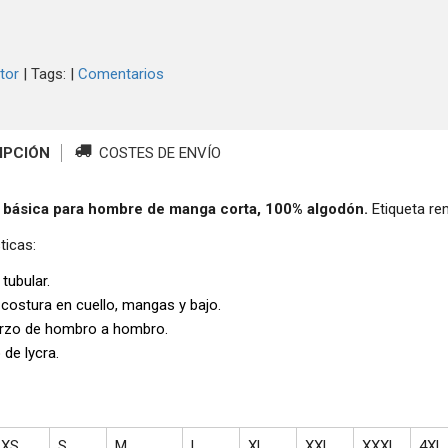
tor
|
Tags:
|
Comentarios
IPCIÓN
COSTES DE ENVÍO
 básica para hombre de manga corta, 100% algodón.
Etiqueta re
ticas:
 tubular.
 costura en cuello, mangas y bajo.
rzo de hombro a hombro.
 de lycra.
XS
S
M
L
XL
XXL
XXXL
4XL