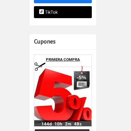
TikTok
Cupones
PRIMERA COMPRA
-5%
144d
10h
2m
47s