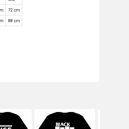
cm
72 cm
cm
88 cm