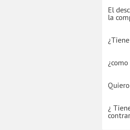
El desc
la com
¿Tienen
¿como 
Quiero
¿ Tien
contra