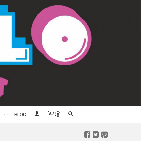
CTO
BLOG
0