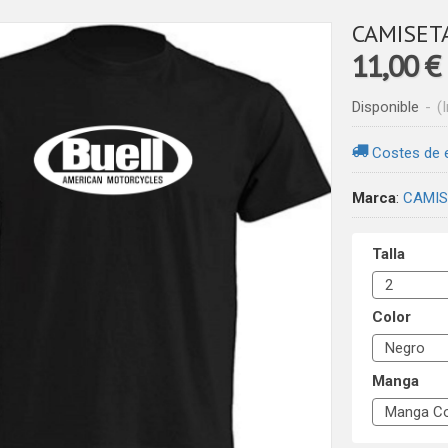
CAMISET
11,00 €
Disponible
-
(
Costes de 
Marca
:
CAMIS
Talla
Color
Manga