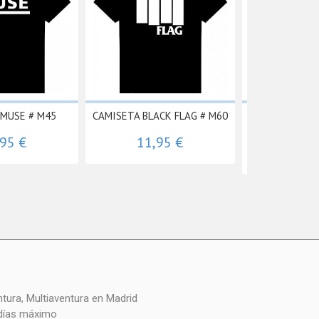
 MUSE # M45
CAMISETA BLACK FLAG # M60
CAMISETA CHI
25
,95 €
11,95 €
11,
 días máximo