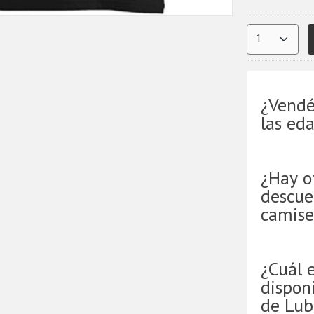
¿Vendé
las ed
¿Hay o
descue
camise
¿Cuál 
disponi
de Lub