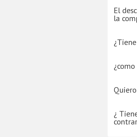
El desc
la com
¿Tienen
¿como 
Quiero
¿ Tien
contra