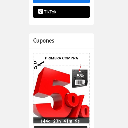
TikTok
Cupones
PRIMERA COMPRA
-5%
144d
23h
41m
8s