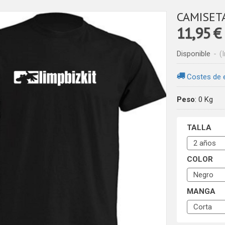
CAMISETA
11,95 €
Disponible
-
(
Costes de 
Peso
:
0 Kg
TALLA
COLOR
MANGA