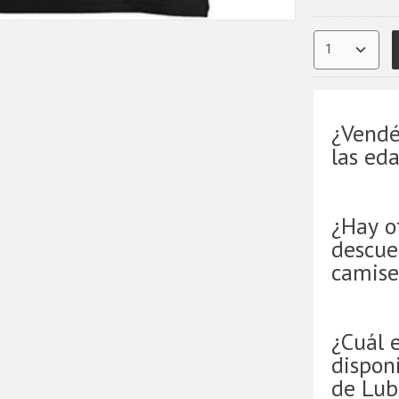
¿Vendé
las ed
¿Hay o
descue
camise
¿Cuál 
disponi
de Lub