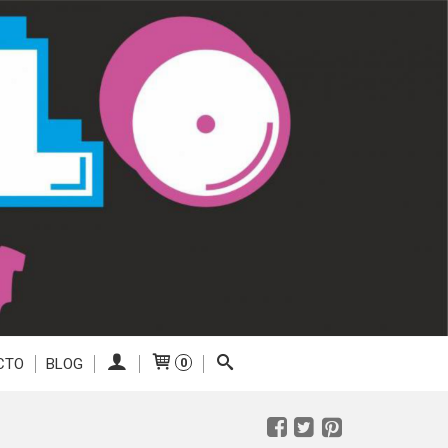
CTO
BLOG
0