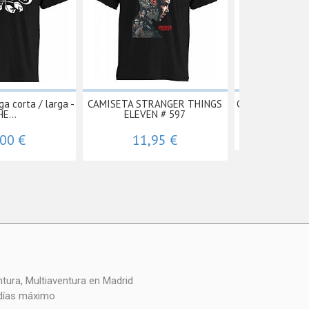
 corta / larga -
CAMISETA STRANGER THINGS
Camiseta Guns 
E...
ELEVEN # 597
11,
,00 €
11,95 €
 días máximo