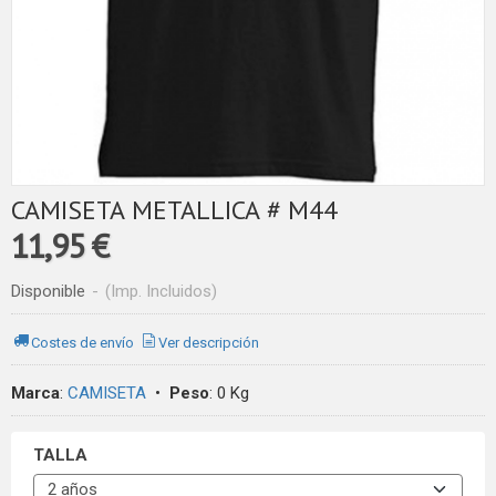
CAMISETA METALLICA # M44
11,95 €
Disponible
-
(Imp. Incluidos)
Costes de envío
Ver descripción
Marca
:
CAMISETA
•
Peso
:
0 Kg
TALLA