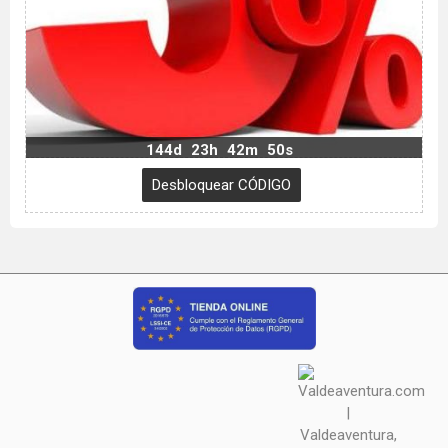
144d
23h
42m
49s