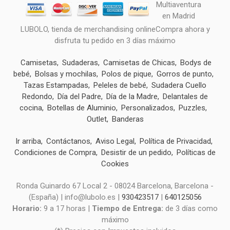
LUBOLO, tienda de merchandising onlineCompra ahora y
disfruta tu pedido en 3 días máximo
Camisetas
Sudaderas
Camisetas de Chicas
Bodys de
bebé
Bolsas y mochilas
Polos de pique
Gorros de punto
Tazas Estampadas
Peleles de bebé
Sudadera Cuello
Redondo
Día del Padre
Día de la Madre
Delantales de
cocina
Botellas de Aluminio
Personalizados
Puzzles
Outlet
Banderas
Ir arriba
Contáctanos
Aviso Legal
Política de Privacidad
Condiciones de Compra
Desistir de un pedido
Políticas de
Cookies
Ronda Guinardo 67 Local 2 - 08024 Barcelona, Barcelona -
(España) | info@lubolo.es |
930423517
|
640125056
Horario:
9 a 17 horas |
Tiempo de Entrega:
de 3 días como
máximo