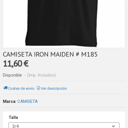
CAMISETA IRON MAIDEN # M185
11,60 €
Disponible
-
(Imp. Incluidos)
Costes de envío
Ver descripción
Marca
:
CAMISETA
Talla