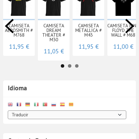
CAMISETA
CAMISETA
CAMISETA
CAMISETA PINK
AEROSMITH #
DREAM
METALLICA #
FLOYD THE
M768
THEATER #
M43
WALL # M68
M30
11,95 €
11,95 €
11,00 €
11,05 €
Idioma