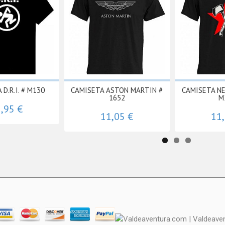
D.R.I. # M130
CAMISETA ASTON MARTIN #
CAMISETA N
1652
M
,95 €
11,05 €
11