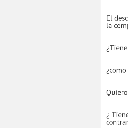
El desc
la com
¿Tienen
¿como 
Quiero
¿ Tien
contra