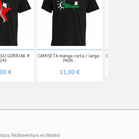
EGU GORRIAK #
CAMISETA manga corta / larga -
CAMISETA OXFO
243
PAIN...
11,
,00 €
11,00 €