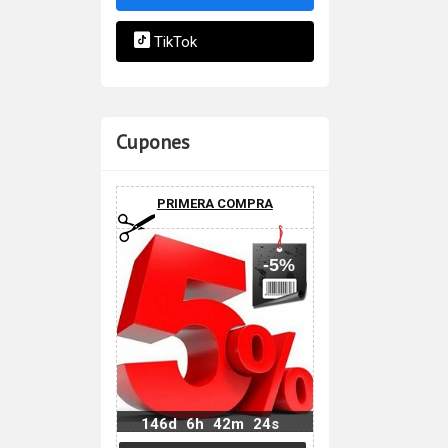
TikTok
Cupones
PRIMERA COMPRA
-5%
146d
6h
42m
23s