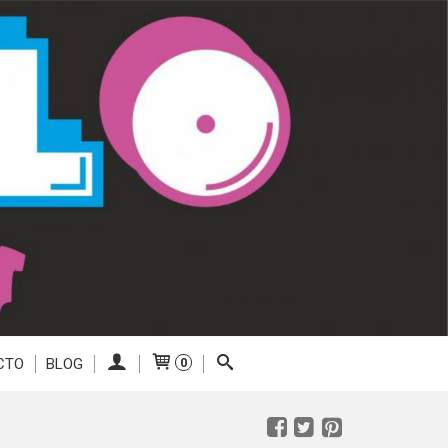
CTO
BLOG
0