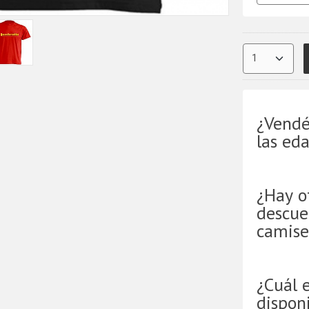
¿Vendé
las ed
¿Hay o
descue
camise
¿Cuál 
disponi