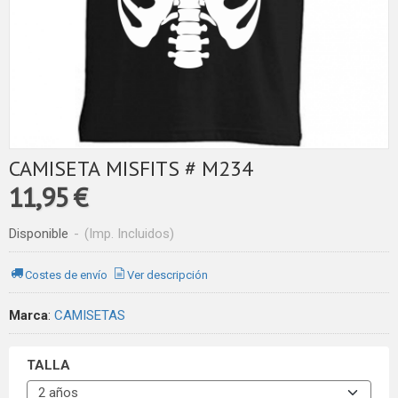
CAMISETA MISFITS # M234
11,95 €
Disponible
-
(Imp. Incluidos)
Costes de envío
Ver descripción
Marca
:
CAMISETAS
TALLA