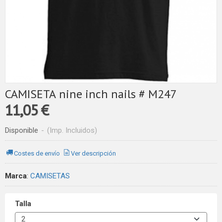
CAMISETA nine inch nails # M247
11,05 €
Disponible
-
(Imp. Incluidos)
Costes de envío
Ver descripción
Marca
:
CAMISETAS
Talla