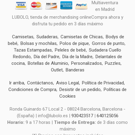
LUBOLO, tienda de merchandising onlineCompra ahora y
disfruta tu pedido en 3 días máximo
Camisetas
Sudaderas
Camisetas de Chicas
Bodys de
bebé
Bolsas y mochilas
Polos de pique
Gorros de punto
Tazas Estampadas
Peleles de bebé
Sudadera Cuello
Redondo
Día del Padre
Día de la Madre
Delantales de
cocina
Botellas de Aluminio
Personalizados
Puzzles
Outlet
Banderas
Ir arriba
Contáctanos
Aviso Legal
Política de Privacidad
Condiciones de Compra
Desistir de un pedido
Políticas de
Cookies
Ronda Guinardo 67 Local 2 - 08024 Barcelona, Barcelona -
(España) | info@lubolo.es |
930423517
|
640125056
Horario:
9 a 17 horas |
Tiempo de Entrega:
de 3 días como
máximo