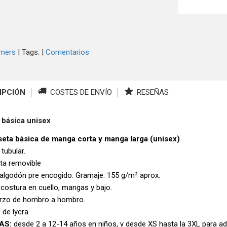
mers
|
Tags:
|
Comentarios
IPCIÓN
COSTES DE ENVÍO
RESEÑAS
 básica unisex
eta básica de manga corta y manga larga (unisex)
 tubular.
eta removible
algodón pre encogido. Gramaje: 155 g/m² aprox.
 costura en cuello, mangas y bajo.
rzo de hombro a hombro.
 de lycra
AS:
desde 2 a 12-14 años en niños, y desde XS hasta la 3XL para