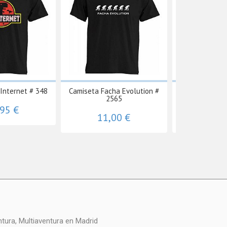
Internet # 348
Camiseta Facha Evolution #
Camiseta Pok
2565
Con
,95 €
11,00 €
11,