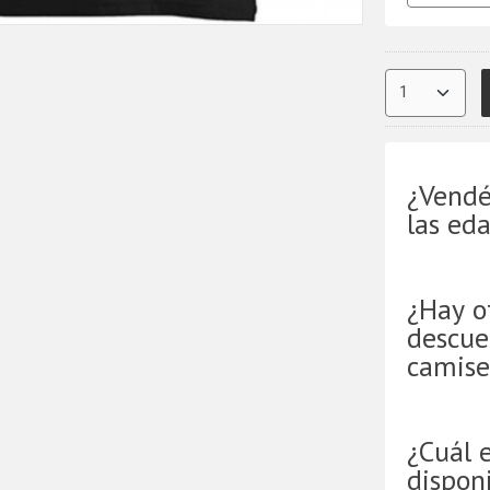
¿Vendé
las ed
¿Hay o
descue
camise
¿Cuál 
disponi