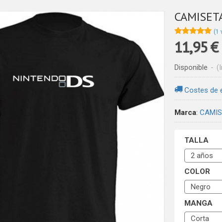
CAMISET
★★★★★
★★★★★
(1 
11,95 €
Disponible
-
(
Costes de 
Marca
:
CAMIS
TALLA
COLOR
MANGA