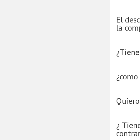
El desc
la com
¿Tienen
¿como 
Quiero
¿ Tien
contra