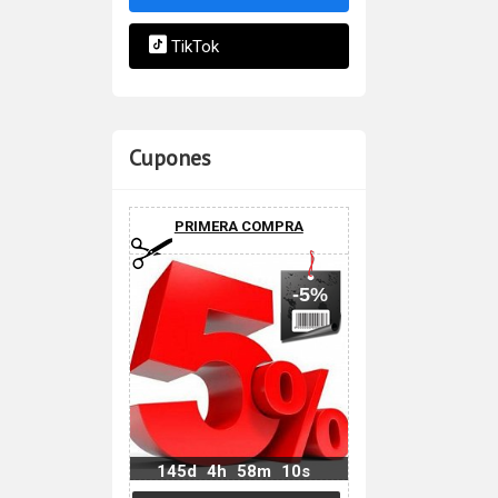
TikTok
Cupones
PRIMERA COMPRA
-5%
145d
4h
58m
9s