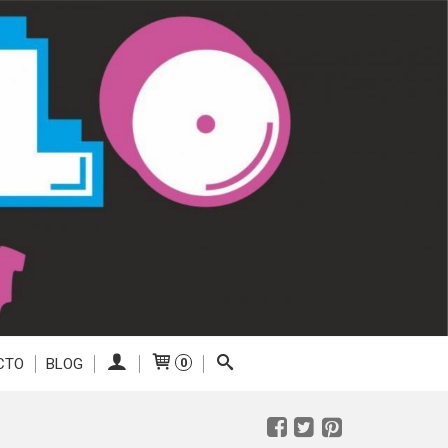
CTO
BLOG
0