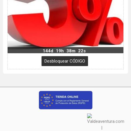
144d
19h
38m
21s