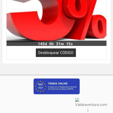
145d
0h
31m
14s