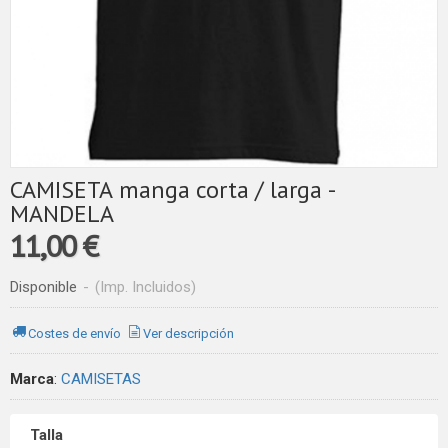
CAMISETA manga corta / larga -
MANDELA
11,00 €
Disponible
-
(Imp. Incluidos)
Costes de envío
Ver descripción
Marca
:
CAMISETAS
Talla