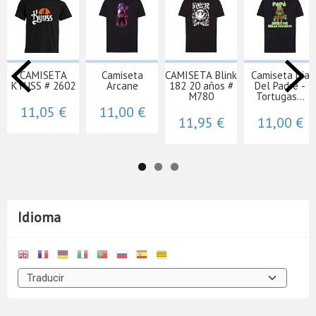
CAMISETA
Camiseta
CAMISETA Blink
Camiseta Dia
KYUSS # 2602
Arcane
182 20 años #
Del Padre -
M780
Tortugas...
11,05 €
11,00 €
11,95 €
11,00 €
Idioma