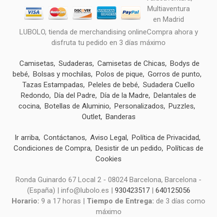
LUBOLO, tienda de merchandising onlineCompra ahora y
disfruta tu pedido en 3 días máximo
Camisetas
Sudaderas
Camisetas de Chicas
Bodys de
bebé
Bolsas y mochilas
Polos de pique
Gorros de punto
Tazas Estampadas
Peleles de bebé
Sudadera Cuello
Redondo
Día del Padre
Día de la Madre
Delantales de
cocina
Botellas de Aluminio
Personalizados
Puzzles
Outlet
Banderas
Ir arriba
Contáctanos
Aviso Legal
Política de Privacidad
Condiciones de Compra
Desistir de un pedido
Políticas de
Cookies
Ronda Guinardo 67 Local 2 - 08024 Barcelona, Barcelona -
(España) | info@lubolo.es |
930423517
|
640125056
Horario:
9 a 17 horas |
Tiempo de Entrega:
de 3 días como
máximo