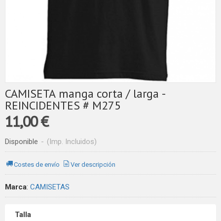
CAMISETA manga corta / larga -
REINCIDENTES # M275
11,00 €
Disponible
-
(Imp. Incluidos)
Costes de envío
Ver descripción
Marca
:
CAMISETAS
Talla