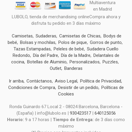
LUBOLO, tienda de merchandising onlineCompra ahora y
disfruta tu pedido en 3 días máximo
Camisetas
Sudaderas
Camisetas de Chicas
Bodys de
bebé
Bolsas y mochilas
Polos de pique
Gorros de punto
Tazas Estampadas
Peleles de bebé
Sudadera Cuello
Redondo
Día del Padre
Día de la Madre
Delantales de
cocina
Botellas de Aluminio
Personalizados
Puzzles
Outlet
Banderas
Ir arriba
Contáctanos
Aviso Legal
Política de Privacidad
Condiciones de Compra
Desistir de un pedido
Políticas de
Cookies
Ronda Guinardo 67 Local 2 - 08024 Barcelona, Barcelona -
(España) | info@lubolo.es |
930423517
|
640125056
Horario:
9 a 17 horas |
Tiempo de Entrega:
de 3 días como
máximo