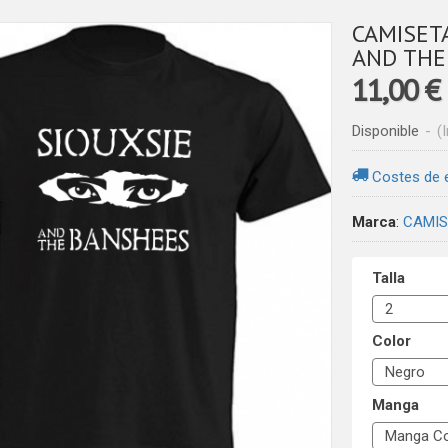
CAMISETA
AND THE
11,00 €
Disponible
-
(
Costes de 
Marca
:
CAMIS
Talla
Color
Manga