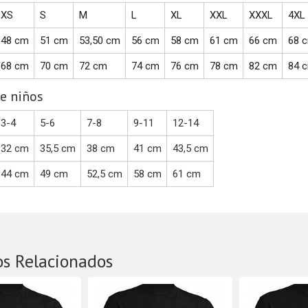
XS
S
M
L
XL
XXL
XXXL
4XL
48 cm
51 cm
53,50 cm
56 cm
58 cm
61 cm
66 cm
68 
68 cm
70 cm
72 cm
74 cm
76 cm
78 cm
82 cm
84 
e niños
3-4
5-6
7-8
9-11
12-14
32 cm
35,5 cm
38 cm
41 cm
43,5 cm
44 cm
49 cm
52,5 cm
58 cm
61 cm
os Relacionados