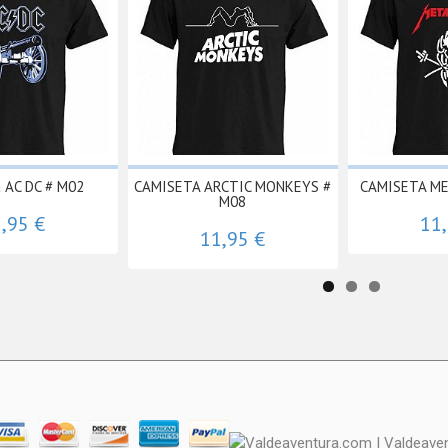
 AC DC # M02
CAMISETA ARCTIC MONKEYS #
CAMISETA ME
M08
,95 €
11
11,95 €