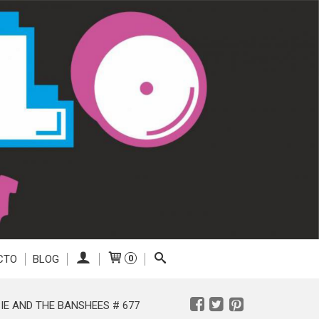
CTO
BLOG
0
XSIE AND THE BANSHEES # 677