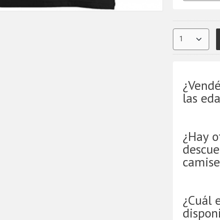
¿Vendé
las ed
¿Hay o
descue
camise
¿Cuál 
disponi