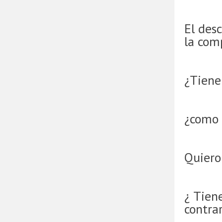
El desc
la com
¿Tienen
¿como 
Quiero
¿ Tien
contra