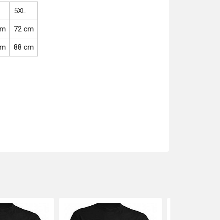
5XL
cm
72 cm
cm
88 cm