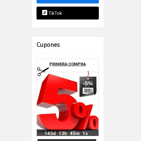
TikTok
Cupones
PRIMERA COMPRA
-5%
143d
13h
45m
0s