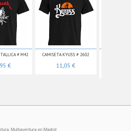
TALLICA # M42
CAMISETA KYUSS # 2602
CAMISETA S
TIERRA
,95 €
11,05 €
11,