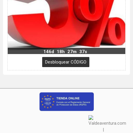
146d
18h
27m
36s