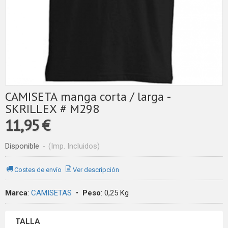
CAMISETA manga corta / larga -
SKRILLEX # M298
11,95 €
Disponible
-
(Imp. Incluidos)
Costes de envío
Ver descripción
Marca
:
CAMISETAS
•
Peso
:
0,25 Kg
TALLA