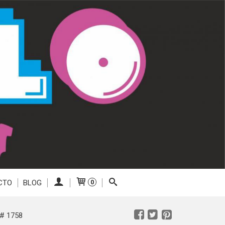
CTO
BLOG
0
# 1758