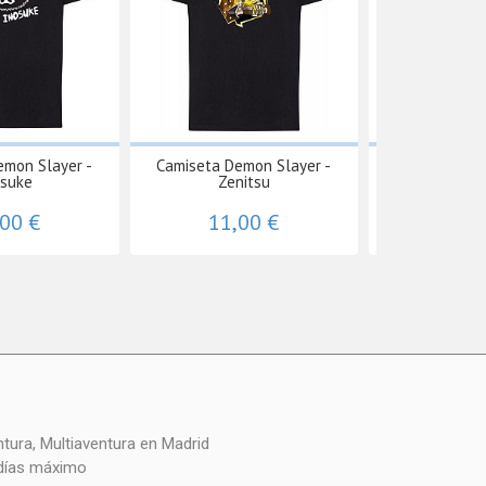
emon Slayer -
Camiseta Demon Slayer -
Camiseta Dia 
osuke
Zenitsu
17
,00 €
11,00 €
11,
 días máximo