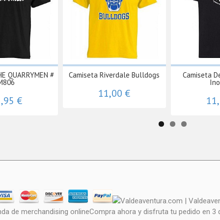
HE QUARRYMEN #
Camiseta Riverdale Bulldogs
Camiseta D
M806
In
11,00 €
,95 €
11
nda de merchandising onlineCompra ahora y disfruta tu pedido en 3