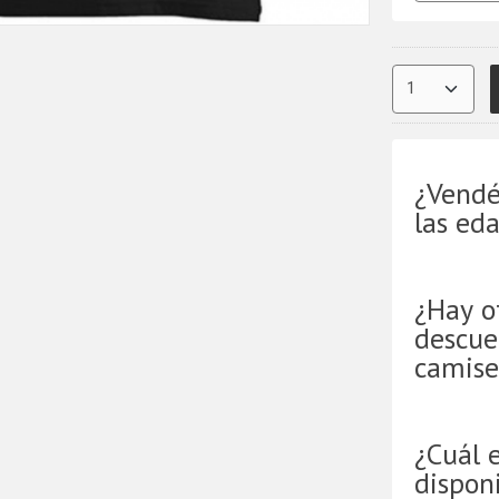
¿Vendé
las ed
¿Hay o
descue
camise
¿Cuál 
disponi