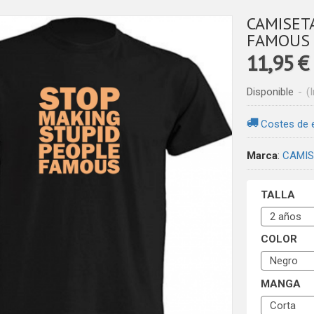
CAMISET
FAMOUS 
11,95 €
Disponible
-
(
Costes de 
Marca
:
CAMIS
TALLA
COLOR
MANGA