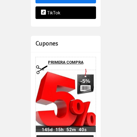
TikTok
Cupones
PRIMERA COMPRA
-5%
145d
15h
52m
39s