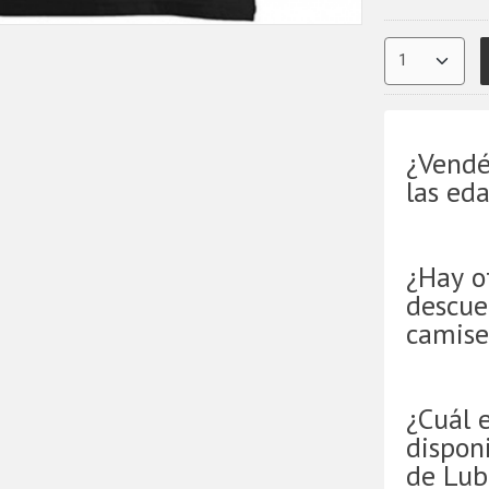
¿Vendé
las ed
¿Hay o
descue
camise
¿Cuál 
disponi
de Lub