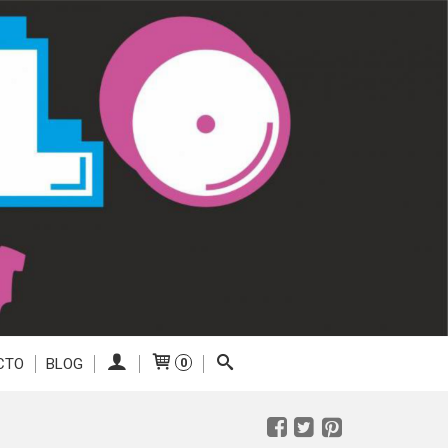
CTO
BLOG
0