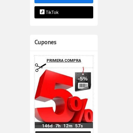
TikTok
Cupones
PRIMERA COMPRA
-5%
146d
7h
12m
56s