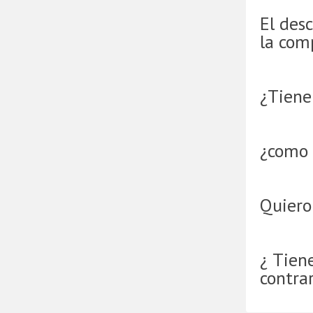
El desc
la com
¿Tienen
¿como 
Quiero
¿ Tien
contra