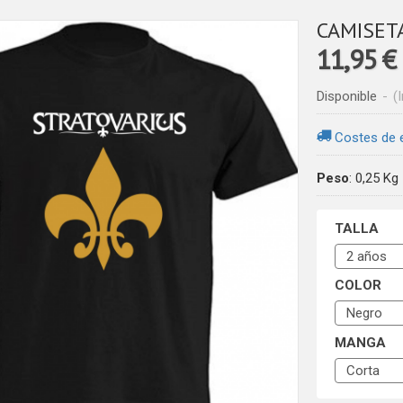
CAMISET
11,95 €
Disponible
-
(
Costes de 
Peso
:
0,25 Kg
TALLA
COLOR
MANGA