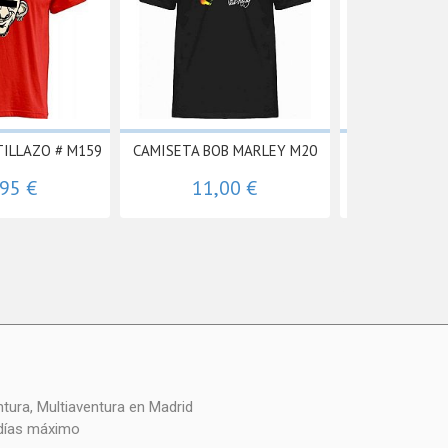
TILLAZO # M159
CAMISETA BOB MARLEY M20
Camiseta 
,95 €
11,00 €
11,
 días máximo