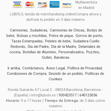
LUBOLO, tienda de merchandising onlineCompra ahora y
disfruta tu pedido en 3 días máximo
Camisetas
Sudaderas
Camisetas de Chicas
Bodys de
bebé
Bolsas y mochilas
Polos de pique
Gorros de punto
Tazas Estampadas
Peleles de bebé
Sudadera Cuello
Redondo
Día del Padre
Día de la Madre
Delantales de
cocina
Botellas de Aluminio
Personalizados
Puzzles
Outlet
Banderas
Ir arriba
Contáctanos
Aviso Legal
Política de Privacidad
Condiciones de Compra
Desistir de un pedido
Políticas de
Cookies
Ronda Guinardo 67 Local 2 - 08024 Barcelona, Barcelona -
(España) | info@lubolo.es |
930423517
|
640125056
Horario:
9 a 17 horas |
Tiempo de Entrega:
de 3 días como
máximo