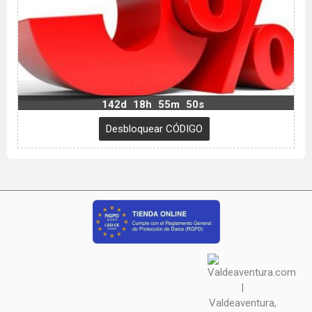
142d
18h
55m
49s