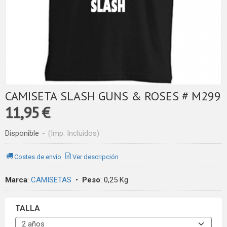
CAMISETA SLASH GUNS & ROSES # M299
11,95 €
Disponible
-
(Imp. Incluidos)
Costes de envío
Ver descripción
Marca
:
CAMISETAS
•
Peso
:
0,25 Kg
TALLA