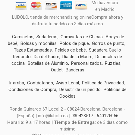
LUBOLO, tienda de merchandising onlineCompra ahora y
disfruta tu pedido en 3 días máximo
Camisetas
Sudaderas
Camisetas de Chicas
Bodys de
bebé
Bolsas y mochilas
Polos de pique
Gorros de punto
Tazas Estampadas
Peleles de bebé
Sudadera Cuello
Redondo
Día del Padre
Día de la Madre
Delantales de
cocina
Botellas de Aluminio
Personalizados
Puzzles
Outlet
Banderas
Ir arriba
Contáctanos
Aviso Legal
Política de Privacidad
Condiciones de Compra
Desistir de un pedido
Políticas de
Cookies
Ronda Guinardo 67 Local 2 - 08024 Barcelona, Barcelona -
(España) | info@lubolo.es |
930423517
|
640125056
Horario:
9 a 17 horas |
Tiempo de Entrega:
de 3 días como
máximo