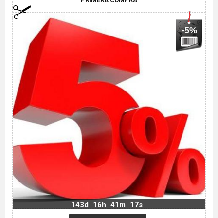
PRIMERA COMPRA
-5%
143d
16h
41m
16s