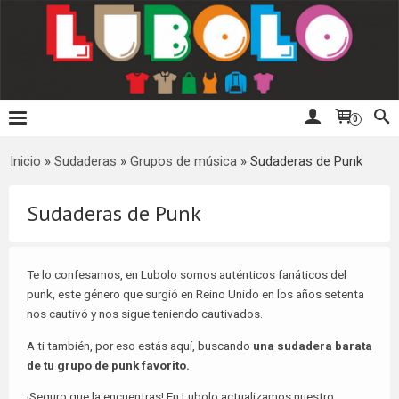
0
Inicio
»
Sudaderas
»
Grupos de música
»
Sudaderas de Punk
Sudaderas de Punk
Te lo confesamos, en Lubolo somos auténticos fanáticos del
punk, este género que surgió en Reino Unido en los años setenta
nos cautivó y nos sigue teniendo cautivados.
A ti también, por eso estás aquí, buscando
una sudadera barata
de tu grupo de punk favorito.
¡Seguro que la encuentras! En Lubolo actualizamos nuestro