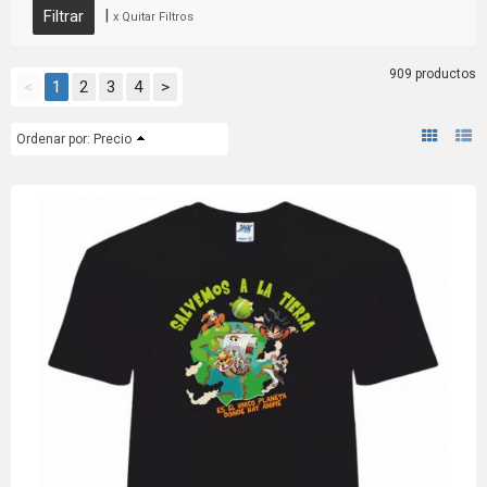
|
x Quitar Filtros
909 productos
<
1
2
3
4
>
Ordenar por:
Precio