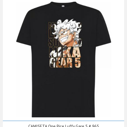
CAMISETA One Pice Luffy Gare 5 # 965