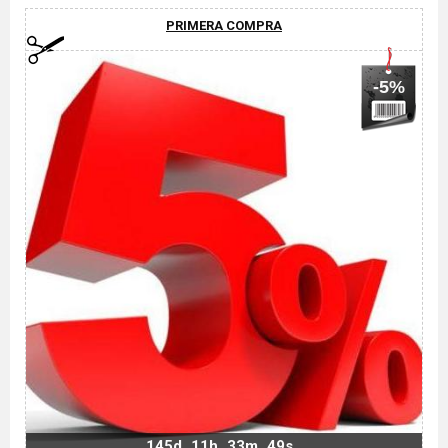
PRIMERA COMPRA
-5%
145d
11h
33m
48s