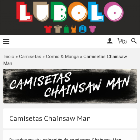
0
Inicio
»
Camisetas
»
Cómic & Manga
»
Camisetas Chainsaw
Man
Camisetas Chainsaw Man
Descubre nuestra
colección de camisetas Chainsaw Man
,