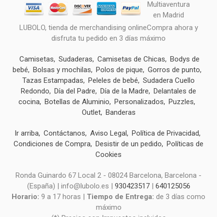
LUBOLO, tienda de merchandising onlineCompra ahora y
disfruta tu pedido en 3 días máximo
Camisetas
Sudaderas
Camisetas de Chicas
Bodys de
bebé
Bolsas y mochilas
Polos de pique
Gorros de punto
Tazas Estampadas
Peleles de bebé
Sudadera Cuello
Redondo
Día del Padre
Día de la Madre
Delantales de
cocina
Botellas de Aluminio
Personalizados
Puzzles
Outlet
Banderas
Ir arriba
Contáctanos
Aviso Legal
Política de Privacidad
Condiciones de Compra
Desistir de un pedido
Políticas de
Cookies
Ronda Guinardo 67 Local 2 - 08024 Barcelona, Barcelona -
(España) | info@lubolo.es |
930423517
|
640125056
Horario:
9 a 17 horas |
Tiempo de Entrega:
de 3 días como
máximo