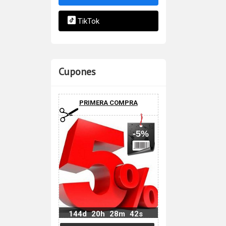
TikTok
Cupones
PRIMERA COMPRA
-5%
144d
20h
28m
41s