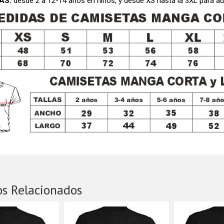
AS:
desde 2 a 12-14 años en niños, y desde XS hasta la 3XL para
os Relacionados