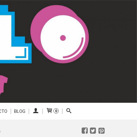
CTO
BLOG
0
4