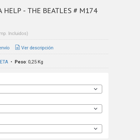
 HELP - THE BEATLES # M174
Imp. Incluidos)
envío
Ver descripción
ETA
•
Peso
:
0,25 Kg