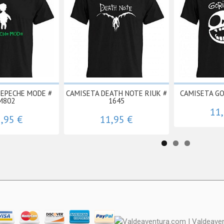
DEPECHE MODE #
CAMISETA DEATH NOTE RIUK #
CAMISETA GO
M802
1645
11
,95 €
11,95 €