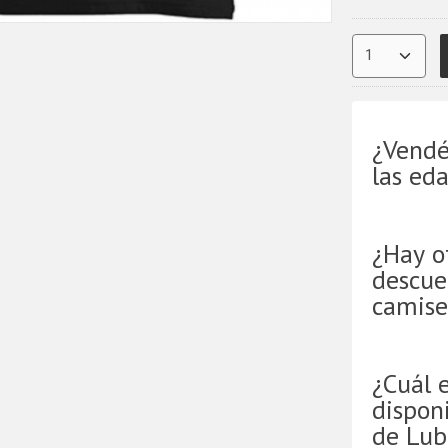
¿Vendé
las ed
¿Hay o
descue
camise
¿Cuál 
disponi
de Lub