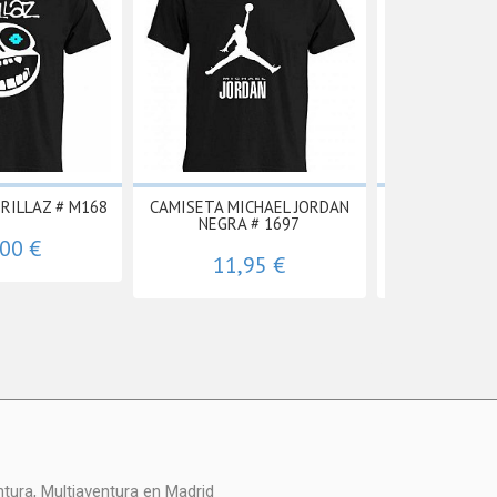
RILLAZ # M168
CAMISETA MICHAEL JORDAN
CAMISETA T
NEGRA # 1697
PARTY 
,00 €
11,95 €
11,