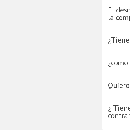
El desc
la com
¿Tienen
¿como 
Quiero
¿ Tien
contra