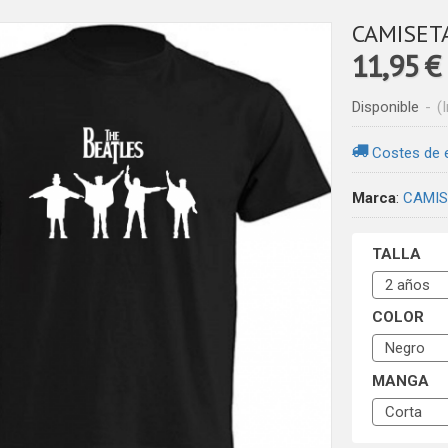
CAMISETA
11,95 €
Disponible
-
(
Costes de 
Marca
:
CAMIS
TALLA
COLOR
MANGA