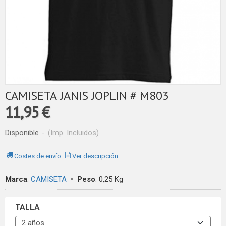
CAMISETA JANIS JOPLIN # M803
11,95 €
Disponible
-
(Imp. Incluidos)
Costes de envío
Ver descripción
Marca
:
CAMISETA
•
Peso
:
0,25 Kg
TALLA