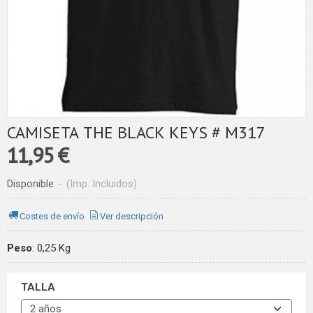
CAMISETA THE BLACK KEYS # M317
11,95 €
Disponible
-
(Imp. Incluidos)
Costes de envío
Ver descripción
Peso
:
0,25 Kg
TALLA