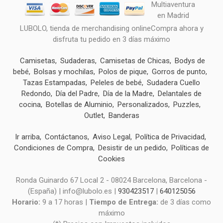
LUBOLO, tienda de merchandising onlineCompra ahora y
disfruta tu pedido en 3 días máximo
Camisetas
Sudaderas
Camisetas de Chicas
Bodys de
bebé
Bolsas y mochilas
Polos de pique
Gorros de punto
Tazas Estampadas
Peleles de bebé
Sudadera Cuello
Redondo
Día del Padre
Día de la Madre
Delantales de
cocina
Botellas de Aluminio
Personalizados
Puzzles
Outlet
Banderas
Ir arriba
Contáctanos
Aviso Legal
Política de Privacidad
Condiciones de Compra
Desistir de un pedido
Políticas de
Cookies
Ronda Guinardo 67 Local 2 - 08024 Barcelona, Barcelona -
(España) | info@lubolo.es |
930423517
|
640125056
Horario:
9 a 17 horas |
Tiempo de Entrega:
de 3 días como
máximo