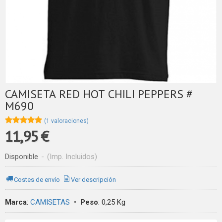
CAMISETA RED HOT CHILI PEPPERS #
M690
★★★★★
★★★★★
(1 valoraciones)
11,95 €
Disponible
-
(Imp. Incluidos)
Costes de envío
Ver descripción
Marca
:
CAMISETAS
•
Peso
:
0,25 Kg