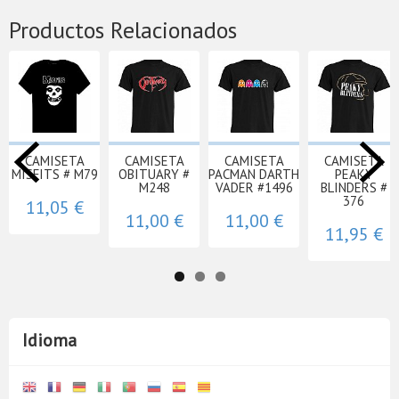
Productos Relacionados
CAMISETA
CAMISETA
CAMISETA
CAMISETA
MISFITS # M79
OBITUARY #
PACMAN DARTH
PEAKY
M248
VADER #1496
BLINDERS #
376
11,05 €
11,00 €
11,00 €
11,95 €
Idioma