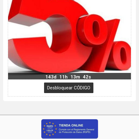
143d
11h
13m
41s