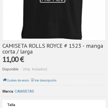
CAMISETA ROLLS ROYCE # 1523 - manga
corta / larga
11,00 €
Disponible
-
(Imp. Incluidos)
Costes de envío
Ver descripción
Marca
:
CAMISETAS
Talla