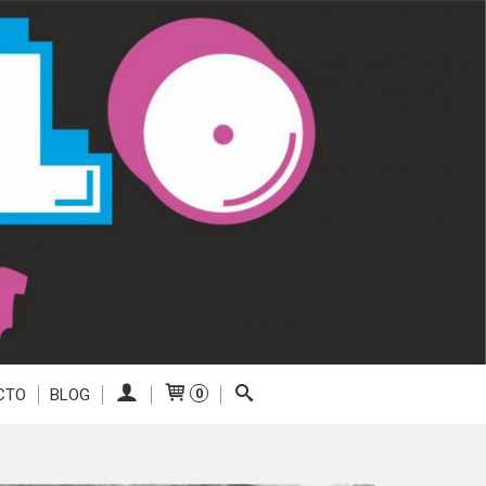
CTO
BLOG
0