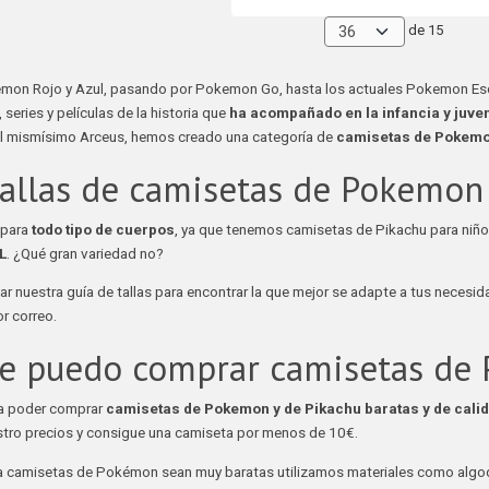
de 15
mon Rojo y Azul, pasando por Pokemon Go, hasta los actuales Pokemon Esca
series y películas de la historia que
ha acompañado en la infancia y juve
el mismísimo Arceus, hemos creado una categoría de
camisetas de Pokemon
allas de camisetas de Pokemon
 para
todo tipo de cuerpos
, ya que tenemos camisetas de Pikachu para niño y
L
. ¿Qué gran variedad no?
r nuestra guía de tallas para encontrar la que mejor se adapte a tus necesi
r correo.
e puedo comprar camisetas de 
a poder comprar
camisetas de Pokemon y de Pikachu baratas y de calid
tro precios y consigue una camiseta por menos de 10€.
 camisetas de Pokémon sean muy baratas utilizamos materiales como algodón