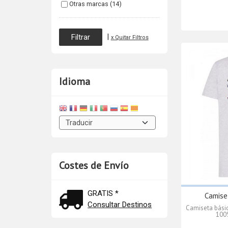
Otras marcas (14)
|
x Quitar Filtros
Idioma
Costes de Envío
GRATIS *
Camise
Consultar Destinos
Camiseta bási
100%