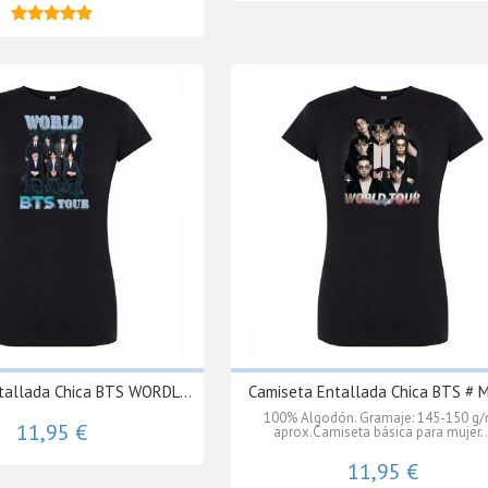
★★★★★
★★★★★
tallada Chica BTS WORDL...
Camiseta Entallada Chica BTS # 
100% Algodón. Gramaje: 145-150 g
11,95 €
aprox.Camiseta básica para mujer..
11,95 €