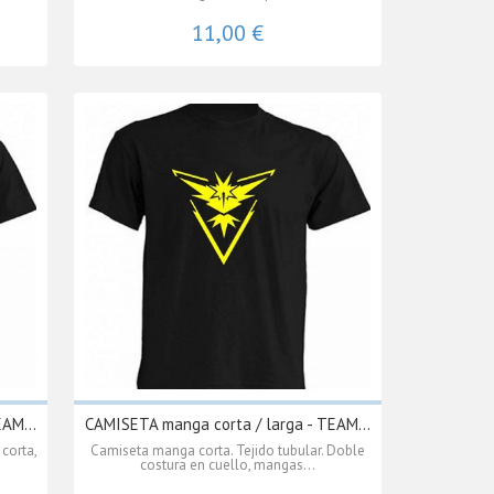
11,00 €
AM...
CAMISETA manga corta / larga - TEAM...
corta,
Camiseta manga corta. Tejido tubular. Doble
costura en cuello, mangas...