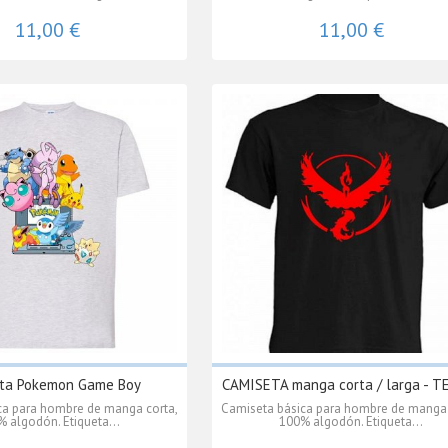
11,00 €
11,00 €
ta Pokemon Game Boy
CAMISETA manga corta / larga - TE
ca para hombre de manga corta,
Camiseta básica para hombre de manga 
 algodón. Etiqueta...
100% algodón. Etiqueta...