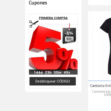
Cupones
PRIMERA COMPRA
-5%
144d
23h
50m
48s
Camiseta Ent
Camiseta bás
100% 