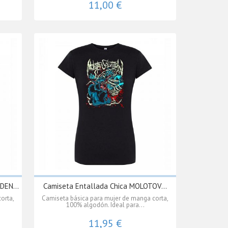
11,00 €
DEN...
Camiseta Entallada Chica MOLOTOV...
orta,
Camiseta básica para mujer de manga corta,
100% algodón. Ideal para...
11,95 €