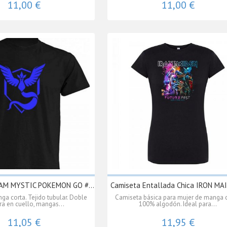
11,00 €
11,00 €
AM MYSTIC POKEMON GO #...
Camiseta Entallada Chica IRON MAI
a corta. Tejido tubular. Doble
Camiseta básica para mujer de manga c
ra en cuello, mangas...
100% algodón. Ideal para...
11,05 €
11,95 €