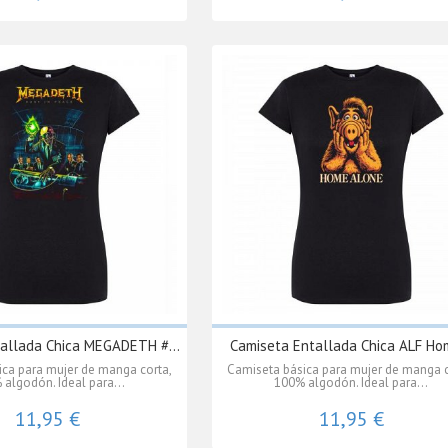
allada Chica MEGADETH #...
Camiseta Entallada Chica ALF Hom
ica para mujer de manga corta,
Camiseta básica para mujer de manga c
algodón. Ideal para...
100% algodón. Ideal para...
11,95 €
11,95 €