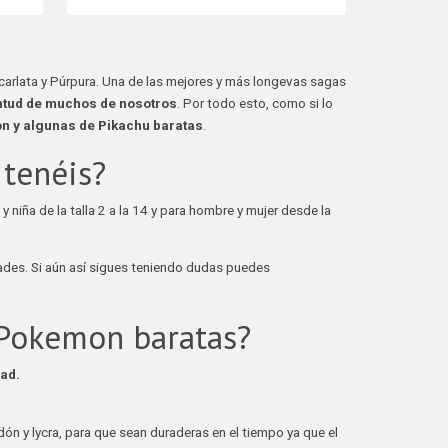
rlata y Púrpura. Una de las mejores y más longevas sagas
ntud de muchos de nosotros
. Por todo esto, como si lo
 y algunas de Pikachu baratas
.
 tenéis?
 niña de la talla 2 a la 14 y para hombre y mujer desde la
dades. Si aún así sigues teniendo dudas puedes
Pokemon baratas?
ad.
 y lycra, para que sean duraderas en el tiempo ya que el