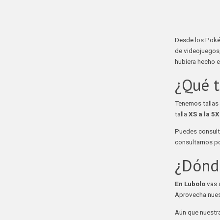
Desde los Poké
de videojuegos, 
hubiera hecho 
¿Qué t
Tenemos tallas
talla
XS a la 5X
Puedes consulta
consultarnos po
¿Dónd
En Lubolo
vas 
Aprovecha nues
Aún que nuestra