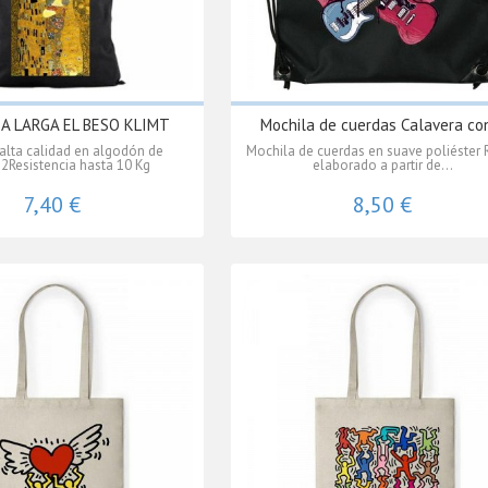
A LARGA EL BESO KLIMT
Mochila de cuerdas Calavera con
alta calidad en algodón de
Mochila de cuerdas en suave poliéster 
Resistencia hasta 10 Kg
elaborado a partir de...
7,40 €
8,50 €