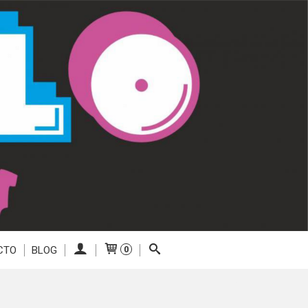
CTO
BLOG
0