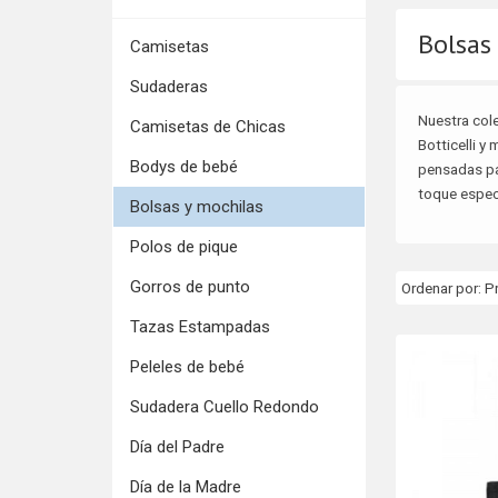
Bolsas
Camisetas
Sudaderas
Nuestra col
Camisetas de Chicas
Botticelli 
Bodys de bebé
pensadas par
toque especia
Bolsas y mochilas
Polos de pique
Gorros de punto
Ordenar por:
P
Tazas Estampadas
Peleles de bebé
Sudadera Cuello Redondo
Día del Padre
Día de la Madre