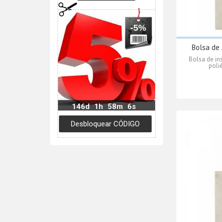
-5%
Bolsa de 
Bolsa de ins
polié
146d
1h
58m
5s