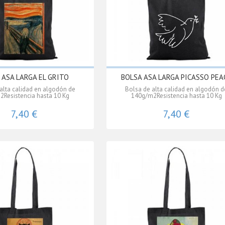
 ASA LARGA EL GRITO
BOLSA ASA LARGA PICASSO PEA
alta calidad en algodón de
Bolsa de alta calidad en algodón d
Resistencia hasta 10 Kg
140g/m2Resistencia hasta 10 Kg
7,40 €
7,40 €