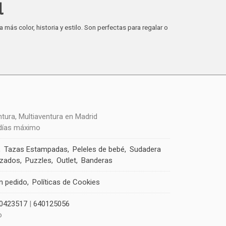
l
a más color, historia y estilo. Son perfectas para regalar o
 días máximo
Tazas Estampadas
Peleles de bebé
Sudadera
izados
Puzzles
Outlet
Banderas
un pedido
Políticas de Cookies
0423517
|
640125056
o