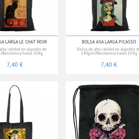
SA LARGA LE CHAT NOIR
BOLSA ASA LARGA PICASSO
alta calidad en algodón de
Bolsa de alta calidad en algodón d
Resistencia hasta 10 Kg
140g/m2Resistencia hasta 10 Kg
7,40 €
7,40 €