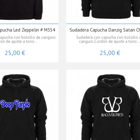
pucha Led Zeppelin # M354
Sudadera Capucha Danzig Satan Chi
apucha con bolsillo de canguro.
Sudadera con capucha con bolsillo 
ón de ajuste a tono...
canguro.Cordón de ajuste a tono..
25,00 €
25,00 €