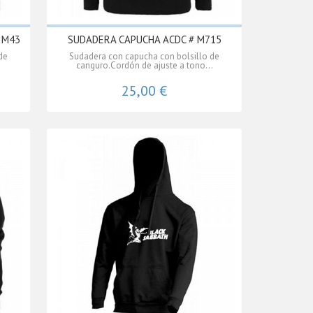
 M43
SUDADERA CAPUCHA ACDC # M715
de
Sudadera con capucha con bolsillo de
.
canguro.Cordón de ajuste a tono...
25,00 €