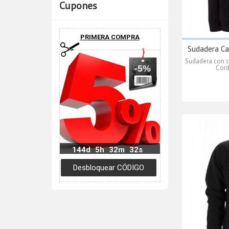
Cupones
PRIMERA COMPRA
Sudadera Ca
Sudadera con c
Cord
-5%
144d
5h
32m
31s