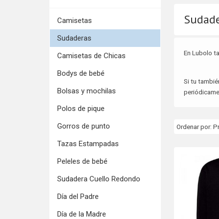
Sudade
Camisetas
Sudaderas
En Lubolo t
Camisetas de Chicas
Bodys de bebé
Si tu tambié
Bolsas y mochilas
periódicamen
Polos de pique
Gorros de punto
Ordenar por:
P
Tazas Estampadas
Peleles de bebé
Sudadera Cuello Redondo
Día del Padre
Día de la Madre