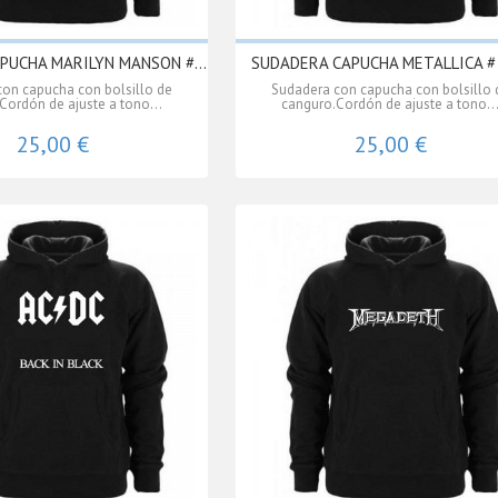
PUCHA MARILYN MANSON #...
SUDADERA CAPUCHA METALLICA #
on capucha con bolsillo de
Sudadera con capucha con bolsillo 
Cordón de ajuste a tono...
canguro.Cordón de ajuste a tono..
25,00 €
25,00 €