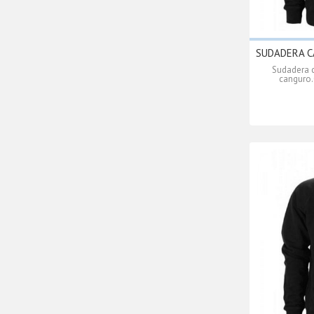
SUDADERA C
Sudadera c
canguro.