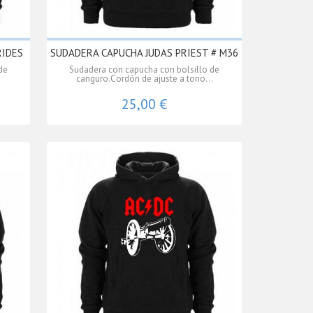
RIDES
SUDADERA CAPUCHA JUDAS PRIEST # M36
de
Sudadera con capucha con bolsillo de
.
canguro.Cordón de ajuste a tono...
25,00 €