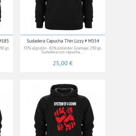
 M185
Sudadera Capucha Thin Lizzy # M334
90 gs.
35% algodón - 65% poliéster. Gramaje: 290 gs.
Sudadera con capucha....
25,00 €