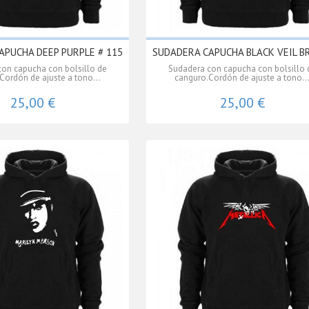
APUCHA DEEP PURPLE # 115
SUDADERA CAPUCHA BLACK VEIL B
on capucha con bolsillo de
Sudadera con capucha con bolsillo 
Cordón de ajuste a tono...
canguro.Cordón de ajuste a tono..
25,00 €
25,00 €