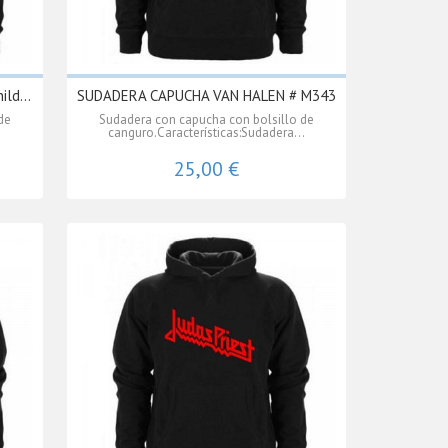
ld...
SUDADERA CAPUCHA VAN HALEN # M343
de
Sudadera con capucha con bolsillo de
.
canguro.Características:Sudadera...
25,00 €