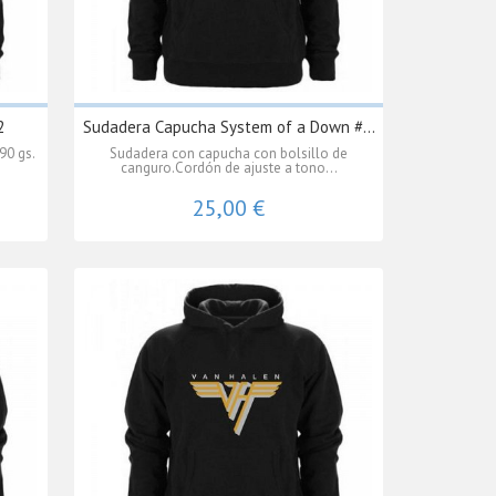
2
Sudadera Capucha System of a Down #...
90 gs.
Sudadera con capucha con bolsillo de
canguro.Cordón de ajuste a tono...
25,00 €