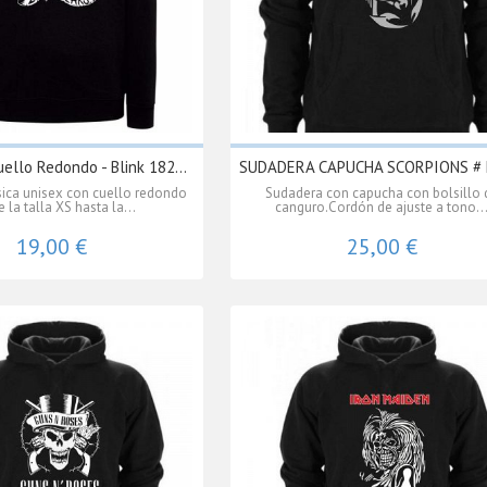
ello Redondo - Blink 182...
SUDADERA CAPUCHA SCORPIONS #
sica unisex con cuello redondo
Sudadera con capucha con bolsillo 
 la talla XS hasta la...
canguro.Cordón de ajuste a tono..
19,00 €
25,00 €