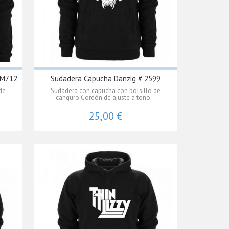
 M712
Sudadera Capucha Danzig # 2599
de
Sudadera con capucha con bolsillo de
.
canguro.Cordón de ajuste a tono...
25,00 €