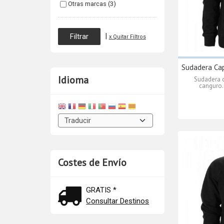
Otras marcas (3)
|
x Quitar Filtros
Sudadera Ca
Idioma
Sudadera c
canguro.
Costes de Envío
GRATIS *
Consultar Destinos