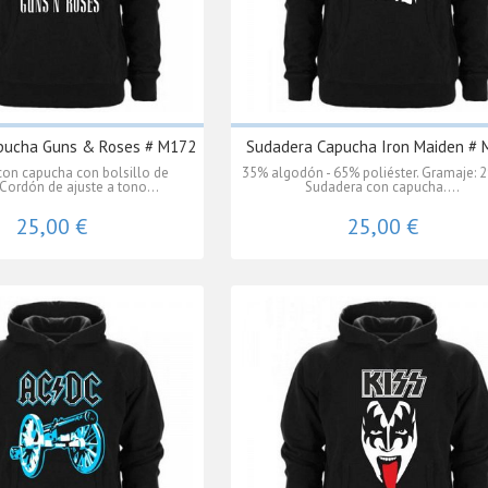
pucha Guns & Roses # M172
Sudadera Capucha Iron Maiden #
on capucha con bolsillo de
35% algodón - 65% poliéster. Gramaje: 2
Cordón de ajuste a tono...
Sudadera con capucha....
25,00 €
25,00 €