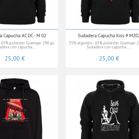
a Capucha AC DC - M 02
Sudadera Capucha Kiss # M20
65% poliéster. Gramaje: 290 gs.
35% algodón - 65% poliéster. Gramaje: 2
adera con capucha....
Sudadera con capucha....
25,00 €
25,00 €