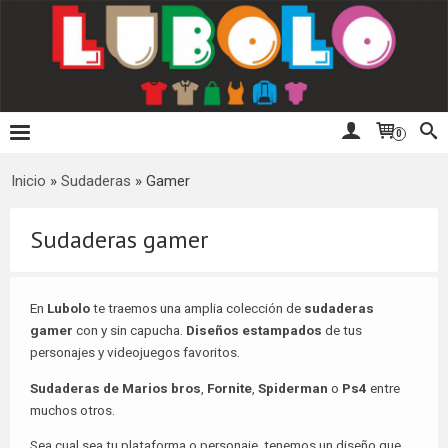
0
Inicio
»
Sudaderas
»
Gamer
Sudaderas gamer
En
Lubolo
te traemos una amplia colección de
sudaderas
gamer
con y sin capucha.
Diseños estampados
de tus
personajes y videojuegos favoritos.
Sudaderas de Marios bros
,
Fornite
,
Spiderman
o
Ps4
entre
muchos otros.
Sea cual sea tu plataforma o personaje, tenemos un diseño que