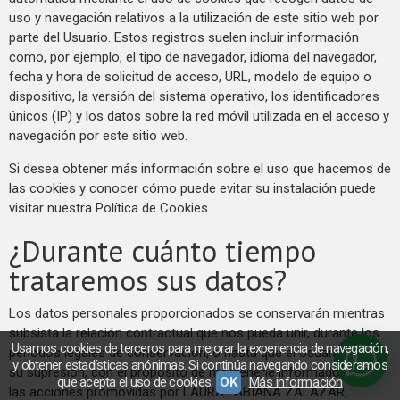
uso y navegación relativos a la utilización de este sitio web por
parte del Usuario. Estos registros suelen incluir información
como, por ejemplo, el tipo de navegador, idioma del navegador,
fecha y hora de solicitud de acceso, URL, modelo de equipo o
dispositivo, la versión del sistema operativo, los identificadores
únicos (IP) y los datos sobre la red móvil utilizada en el acceso y
navegación por este sitio web.
Si desea obtener más información sobre el uso que hacemos de
las cookies y conocer cómo puede evitar su instalación puede
visitar nuestra Política de Cookies.
¿Durante cuánto tiempo
trataremos sus datos?
Los datos personales proporcionados se conservarán mientras
subsista la relación contractual que nos pueda unir, durante los
Usamos cookies de terceros para mejorar la experiencia de navegación,
períodos legales de conservación, o hasta que el Usuario solicite
y obtener estadísticas anónimas. Si continúa navegando consideramos
su supresión, con el propósito de mantenerle informado sobre
que acepta el uso de cookies.
OK
Más información
las acciones promovidas por LAURA FABIANA ZALAZAR,