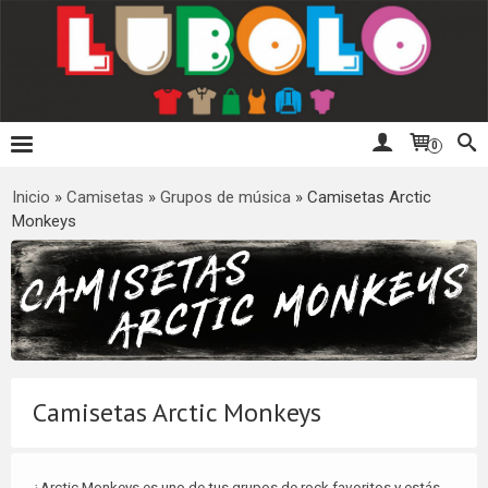
0
Inicio
»
Camisetas
»
Grupos de música
»
Camisetas Arctic
Monkeys
Camisetas Arctic Monkeys
¿Arctic Monkeys es uno de tus grupos de rock favoritos y estás