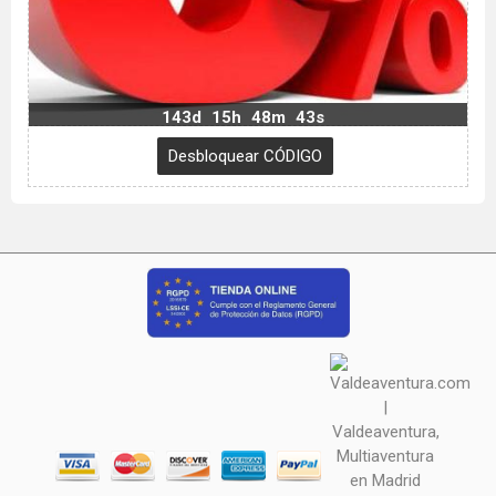
143d
15h
48m
43s