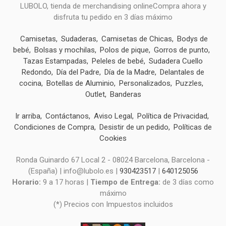
LUBOLO, tienda de merchandising onlineCompra ahora y
disfruta tu pedido en 3 días máximo
Camisetas
Sudaderas
Camisetas de Chicas
Bodys de
bebé
Bolsas y mochilas
Polos de pique
Gorros de punto
Tazas Estampadas
Peleles de bebé
Sudadera Cuello
Redondo
Día del Padre
Día de la Madre
Delantales de
cocina
Botellas de Aluminio
Personalizados
Puzzles
Outlet
Banderas
Ir arriba
Contáctanos
Aviso Legal
Política de Privacidad
Condiciones de Compra
Desistir de un pedido
Políticas de
Cookies
Ronda Guinardo 67 Local 2 - 08024 Barcelona, Barcelona -
(España) | info@lubolo.es |
930423517
|
640125056
Horario:
9 a 17 horas |
Tiempo de Entrega:
de 3 días como
máximo
(*) Precios con Impuestos incluidos