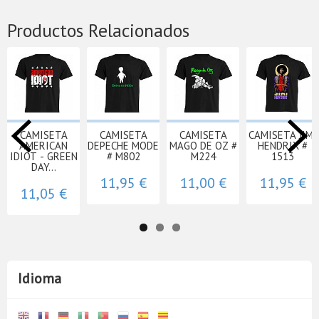
Productos Relacionados
CAMISETA
CAMISETA
CAMISETA
CAMISETA JIMI
AMERICAN
DEPECHE MODE
MAGO DE OZ #
HENDRIX #
IDIOT - GREEN
# M802
M224
1513
DAY...
11,95 €
11,00 €
11,95 €
11,05 €
Idioma