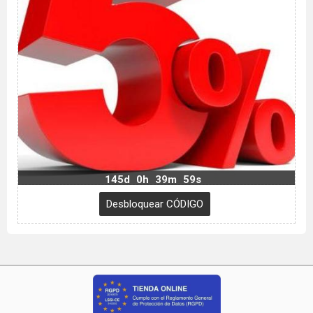
145d
0h
39m
58s