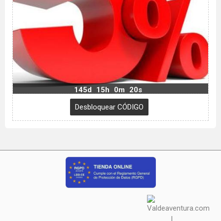
145d
15h
0m
19s