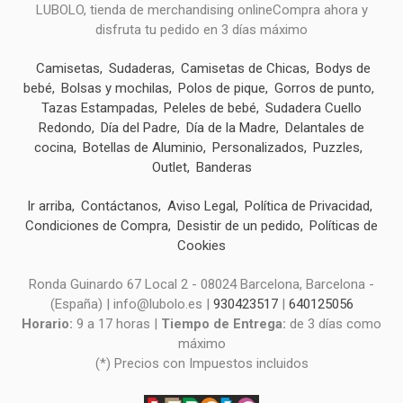
LUBOLO, tienda de merchandising onlineCompra ahora y
disfruta tu pedido en 3 días máximo
Camisetas
Sudaderas
Camisetas de Chicas
Bodys de
bebé
Bolsas y mochilas
Polos de pique
Gorros de punto
Tazas Estampadas
Peleles de bebé
Sudadera Cuello
Redondo
Día del Padre
Día de la Madre
Delantales de
cocina
Botellas de Aluminio
Personalizados
Puzzles
Outlet
Banderas
Ir arriba
Contáctanos
Aviso Legal
Política de Privacidad
Condiciones de Compra
Desistir de un pedido
Políticas de
Cookies
Ronda Guinardo 67 Local 2 - 08024 Barcelona, Barcelona -
(España) | info@lubolo.es |
930423517
|
640125056
Horario:
9 a 17 horas |
Tiempo de Entrega:
de 3 días como
máximo
(*) Precios con Impuestos incluidos