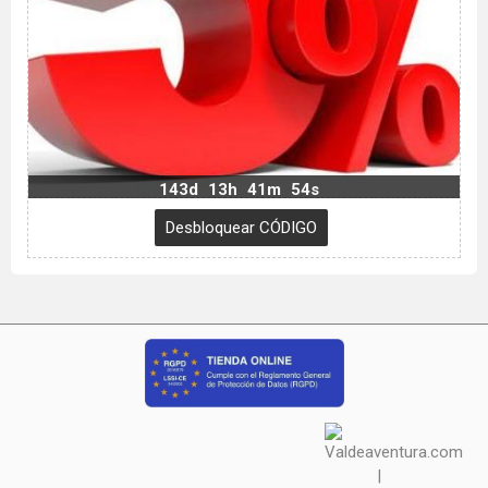
143d
13h
41m
53s