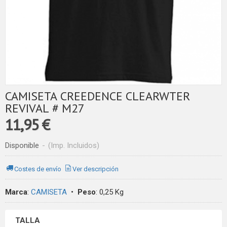
CAMISETA CREEDENCE CLEARWTER
REVIVAL # M27
11,95 €
Disponible
-
(Imp. Incluidos)
Costes de envío
Ver descripción
Marca
:
CAMISETA
•
Peso
:
0,25 Kg
TALLA