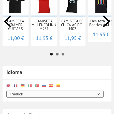
CAMISETA
CAMISETA
CAMISETA DE
Camiseta The
KRAMER
MILLENCOLIN #
CHICA AC DC -
Beatles # M15
GUITARS
M231
M02
11,95 €
11,00 €
11,95 €
11,95 €
Idioma