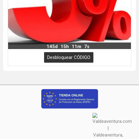
145d
15h
11m
6s