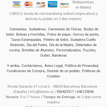
LUBOLO, tienda de merchandising onlineCompra ahora y
disfruta tu pedido en 3 días máximo
Camisetas
Sudaderas
Camisetas de Chicas
Bodys de
bebé
Bolsas y mochilas
Polos de pique
Gorros de punto
Tazas Estampadas
Peleles de bebé
Sudadera Cuello
Redondo
Día del Padre
Día de la Madre
Delantales de
cocina
Botellas de Aluminio
Personalizados
Puzzles
Outlet
Banderas
Ir arriba
Contáctanos
Aviso Legal
Política de Privacidad
Condiciones de Compra
Desistir de un pedido
Políticas de
Cookies
Ronda Guinardo 67 Local 2 - 08024 Barcelona, Barcelona -
(España) | info@lubolo.es |
930423517
|
640125056
Horario:
9 a 17 horas |
Tiempo de Entrega:
de 3 días como
máximo