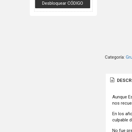
Categoría:
Gr
DESCR
Aunque Es
nos recue
En los añ
culpable 
No fue pr