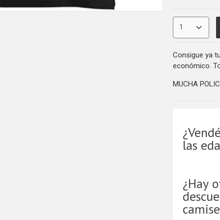
Consigue ya tu
económico. Tod
MUCHA POLIC
¿Vendé
las ed
¿Hay o
descue
camise