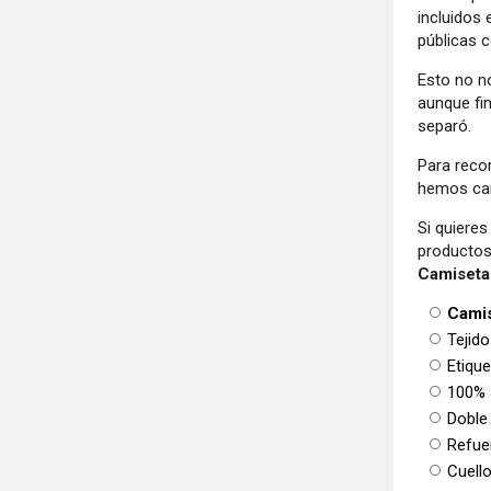
incluidos
públicas 
Esto no n
aunque fin
separó.
Para reco
hemos can
Si quiere
productos
Camiseta
Camis
Tejido
Etiqu
100% 
Doble
Refue
Cuello