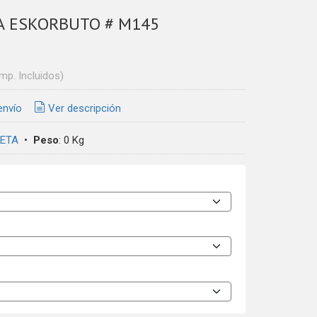
A ESKORBUTO # M145
Imp. Incluidos)
envío
Ver descripción
ETA
•
Peso
:
0 Kg