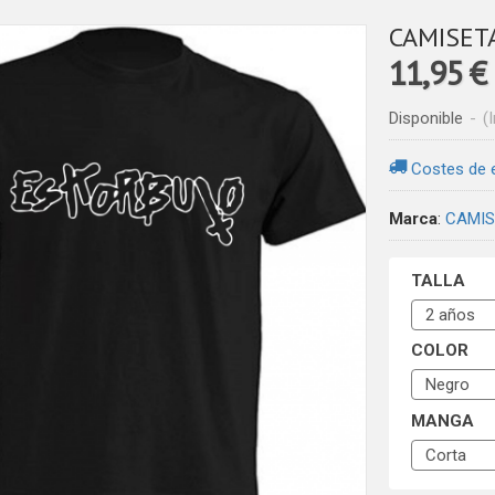
CAMISET
11,95 €
Disponible
-
(
Costes de 
Marca
:
CAMIS
TALLA
COLOR
MANGA