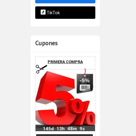
TikTok
Cupones
PRIMERA COMPRA
-5%
145d
13h
48m
8s