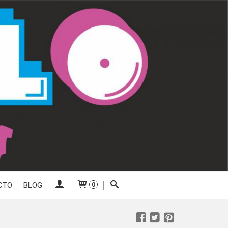
CTO
BLOG
0