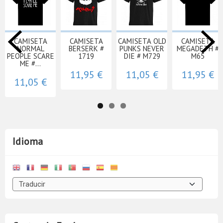
CAMISETA
CAMISETA
CAMISETA OLD
CAMISETA
NORMAL
BERSERK #
PUNKS NEVER
MEGADETH #
PEOPLE SCARE
1719
DIE # M729
M65
ME #...
11,95 €
11,05 €
11,95 €
11,05 €
Idioma