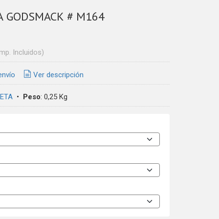
A GODSMACK # M164
Imp. Incluidos)
envío
Ver descripción
ETA
•
Peso
:
0,25 Kg