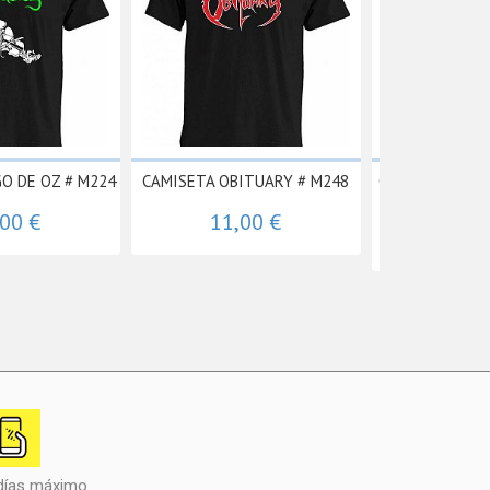
O DE OZ # M224
CAMISETA OBITUARY # M248
CAMISETA manga
-.
,00 €
11,00 €
11,
 días máximo