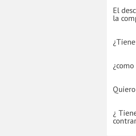
El desc
la com
¿Tienen
¿como 
Quiero
¿ Tien
contra