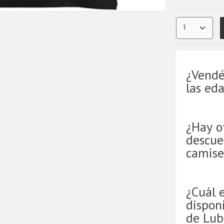
¿Vendé
las ed
¿Hay o
descue
camise
¿Cuál 
disponi
de Lub