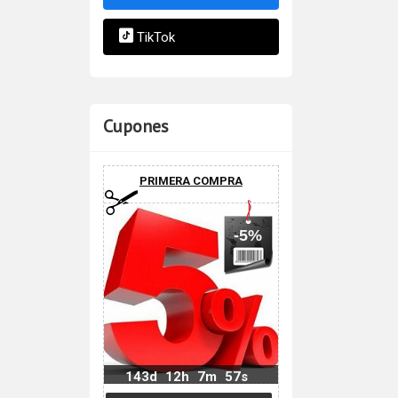
TikTok
Cupones
PRIMERA COMPRA
-5%
143d
12h
7m
56s