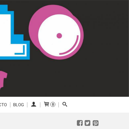
CTO
BLOG
0