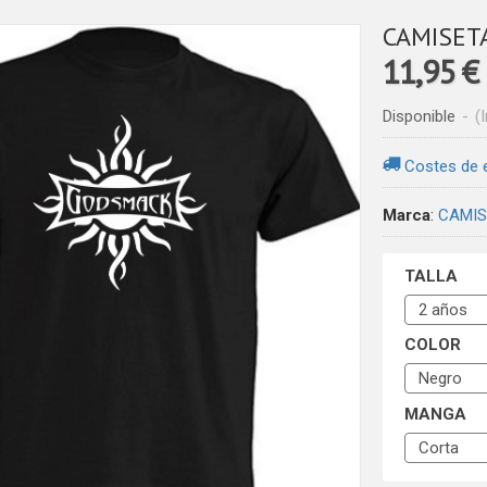
CAMISET
11,95 €
Disponible
-
(
Costes de 
Marca
:
CAMIS
TALLA
COLOR
MANGA