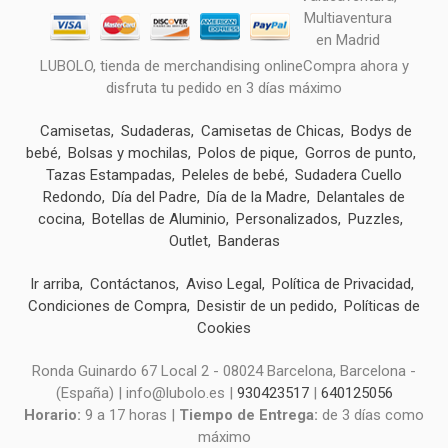
LUBOLO, tienda de merchandising onlineCompra ahora y
disfruta tu pedido en 3 días máximo
Camisetas
Sudaderas
Camisetas de Chicas
Bodys de
bebé
Bolsas y mochilas
Polos de pique
Gorros de punto
Tazas Estampadas
Peleles de bebé
Sudadera Cuello
Redondo
Día del Padre
Día de la Madre
Delantales de
cocina
Botellas de Aluminio
Personalizados
Puzzles
Outlet
Banderas
Ir arriba
Contáctanos
Aviso Legal
Política de Privacidad
Condiciones de Compra
Desistir de un pedido
Políticas de
Cookies
Ronda Guinardo 67 Local 2 - 08024 Barcelona, Barcelona -
(España) | info@lubolo.es |
930423517
|
640125056
Horario:
9 a 17 horas |
Tiempo de Entrega:
de 3 días como
máximo