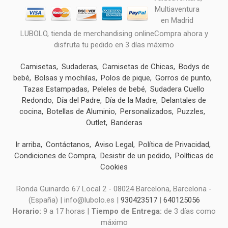
LUBOLO, tienda de merchandising onlineCompra ahora y
disfruta tu pedido en 3 días máximo
Camisetas
Sudaderas
Camisetas de Chicas
Bodys de
bebé
Bolsas y mochilas
Polos de pique
Gorros de punto
Tazas Estampadas
Peleles de bebé
Sudadera Cuello
Redondo
Día del Padre
Día de la Madre
Delantales de
cocina
Botellas de Aluminio
Personalizados
Puzzles
Outlet
Banderas
Ir arriba
Contáctanos
Aviso Legal
Política de Privacidad
Condiciones de Compra
Desistir de un pedido
Políticas de
Cookies
Ronda Guinardo 67 Local 2 - 08024 Barcelona, Barcelona -
(España) | info@lubolo.es |
930423517
|
640125056
Horario:
9 a 17 horas |
Tiempo de Entrega:
de 3 días como
máximo